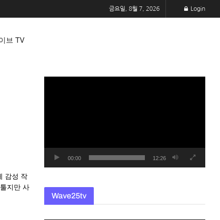
금요일, 8월 7, 2026
Login
이브 TV
동
영
상
플
레
이
어
00:00
12:26
 감성 작
서툴지만 사
Wave25tv