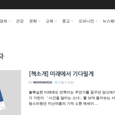
경제
건강
문화
교육
종교
오피니언
뉴스웨
자
[책소개] 미래에서 기다릴게
BY
12월 9, 2022
NEWSWAVE25
불확실한 미래에도 반짝이는 무언가를 꿈꾸던 당신에게
가 가린이 「시간을 달리는 소녀」를 보며 돌아보는 
랑스러웠던 지난여름의 기억 소환 에세이 ...