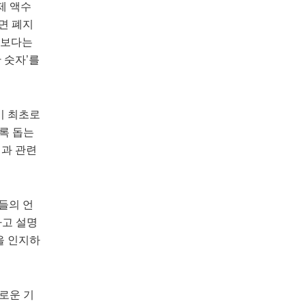
제 액수
면 폐지
책보다는
 숫자’를
’이 최초로
록 돕는
법과 관련
들의 언
라고 설명
을 인지하
로운 기