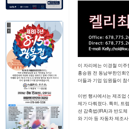
이 자리에는 이경철 미
홍승원 전 동남부한인회연합
더들과 기업 임원들이 참
이번 행사에서는 제조업 산
제가 다뤄졌다. 특히, 트
션 감축법(IRA)과 반도
와 기아 등 자동차 제조