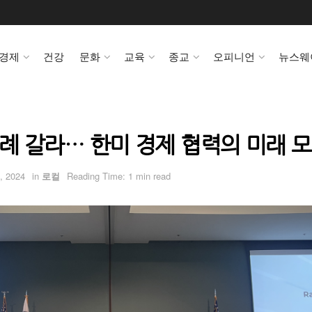
경제
건강
문화
교육
종교
오피니언
뉴스웨
 연례 갈라… 한미 경제 협력의 미래 
, 2024
in
로컬
Reading Time: 1 min read