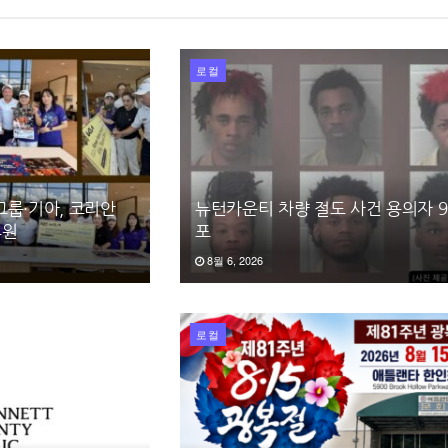
로컬
그룹·기아, 코리안
뉴턴카운티 차량 절도 사건 용의자 9
후원
포
8월 6, 2026
로컬