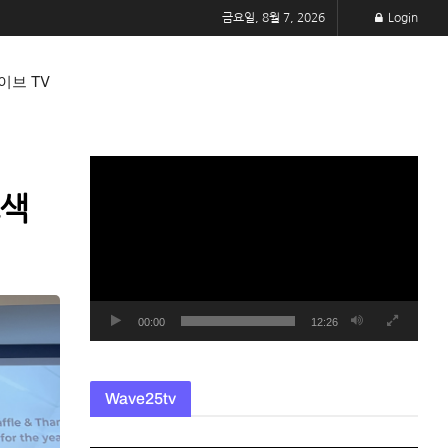
금요일, 8월 7, 2026
Login
이브 TV
동
영
모색
상
플
레
이
어
00:00
12:26
Wave25tv