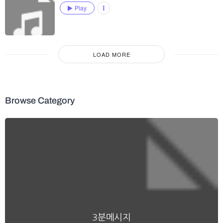
Play
LOAD MORE
Browse Category
3분메시지