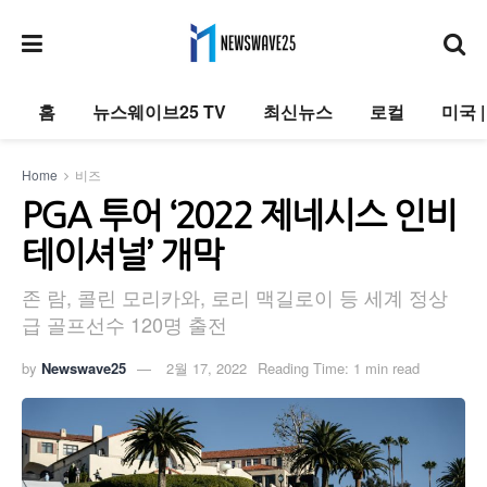
홈
뉴스웨이브25 TV
최신뉴스
로컬
미국 
Home
비즈
PGA 투어 ‘2022 제네시스 인비
테이셔널’ 개막
존 람, 콜린 모리카와, 로리 맥길로이 등 세계 정상
급 골프선수 120명 출전
by
Newswave25
2월 17, 2022
Reading Time: 1 min read