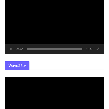
동
영
상
플
레
이
어
00:00
11:54
Wave25tv