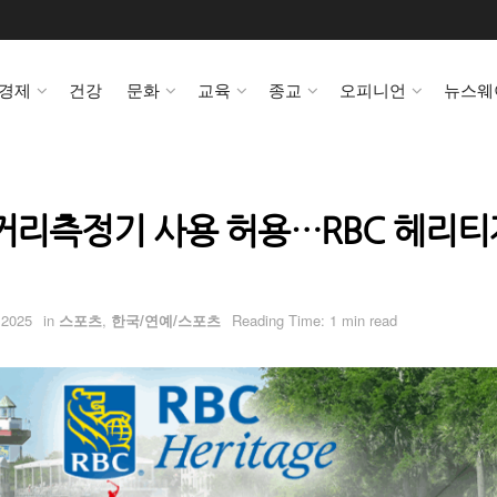
경제
건강
문화
교육
종교
오피니언
뉴스웨
 거리측정기 사용 허용…RBC 헤리
 2025
in
스포츠
,
한국/연예/스포츠
Reading Time: 1 min read