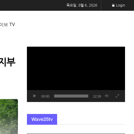
목요일, 8월 6, 2026
Login
이브 TV
동
영
티지부
상
플
레
이
어
00:00
12:26
Wave25tv