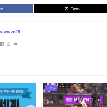
re
Tweet
wswave25
스포츠