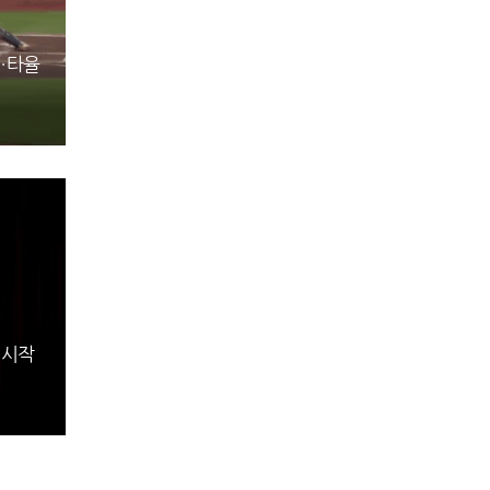
진…타율
 시작