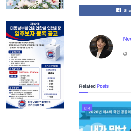
Sha
Ne
Related
Posts
한국