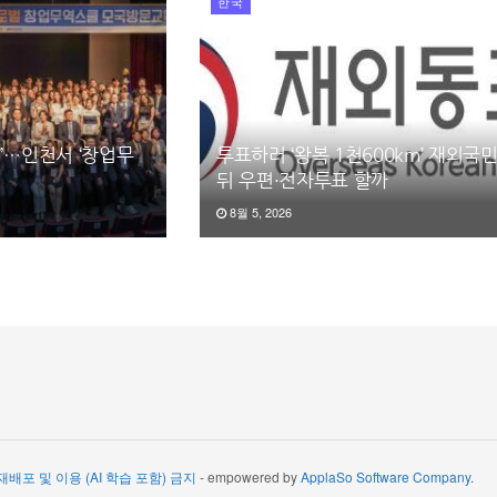
한국
”…인천서 ‘창업무
투표하러 ‘왕복 1천600km’ 재외국민
뒤 우편·전자투표 할까
8월 5, 2026
 재배포 및 이용 (AI 학습 포함) 금지
- empowered by
ApplaSo Software Company
.