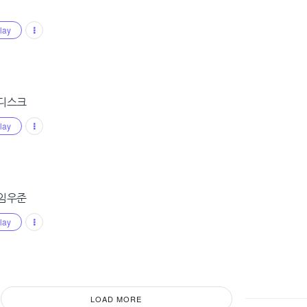
lay
 디스크
lay
 임우준
lay
LOAD MORE