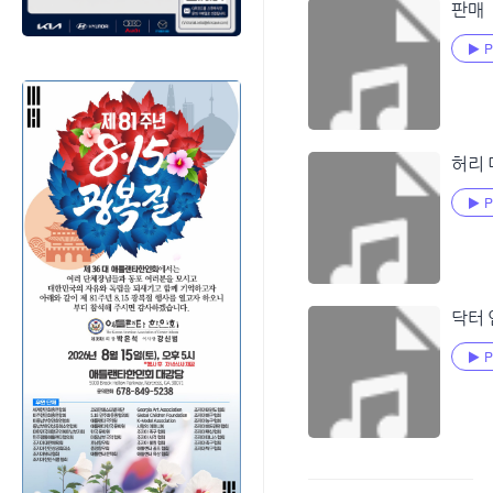
판매
P
허리
P
닥터
P