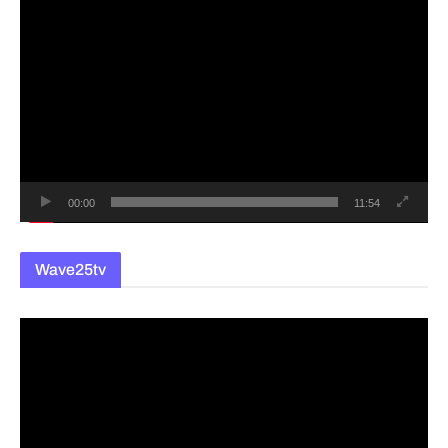
동
영
상
플
레
이
어
00:00
11:54
Wave25tv