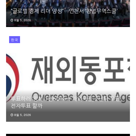
“글로벌 경제 리더 양성”…인천서 ‘창업무역스쿨’
8월 5, 2026
한국
투표하러 ‘왕복 1천600km’ 재외국민, 2년뒤 우편·
전자투표 할까
8월 5, 2026