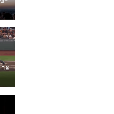
 랜드
진…타율