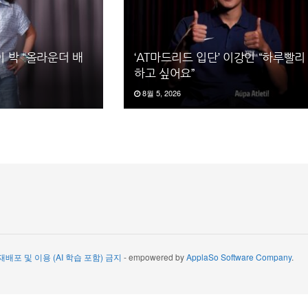
이 박 “올라운더 배
‘AT마드리드 입단’ 이강인 “하루빨리
하고 싶어요”
8월 5, 2026
 재배포 및 이용 (AI 학습 포함) 금지
- empowered by
ApplaSo Software Company
.