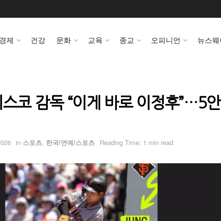
경제
건강
문화
교육
종교
오피니언
뉴스웨
시스코 감독 “이게 바로 이정후”…5
2026
in
스포츠
,
한국/연예/스포츠
Reading Time: 1 min read