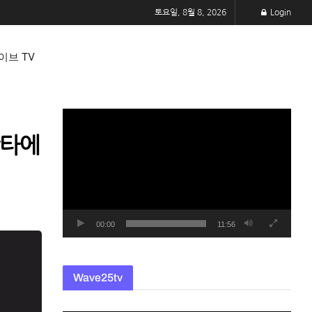
토요일, 8월 8, 2026
Login
이브 TV
동
영
안타에
상
플
레
이
어
00:00
11:56
Wave25tv