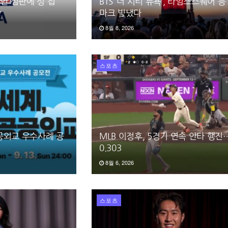
국인 심판에 성 접
BTS ‘더 시티 뉴욕’, 타임스스퀘어 등
함
마크 빛냈다
8월 8, 2026
스포츠
공공외교 우수사례 공
MLB 이정후, 5경기 연속 안타 행
0.303
8월 6, 2026
스포츠