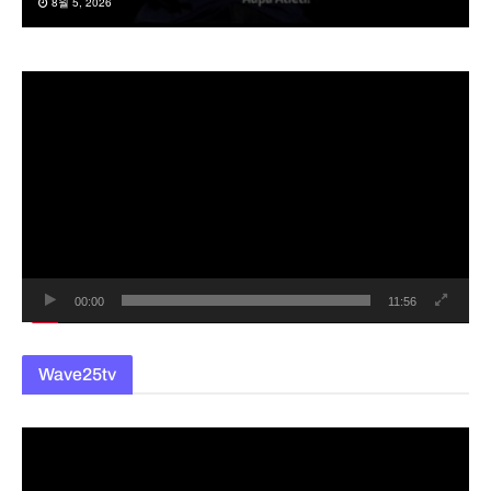
8월 5, 2026
동
영
상
플
레
이
어
00:00
11:56
Wave25tv