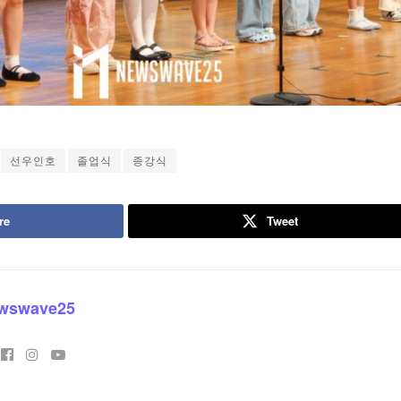
선우인호
졸업식
종강식
re
Tweet
wswave25