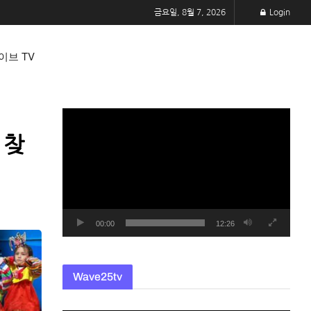
금요일, 8월 7, 2026
Login
이브 TV
동
영
 찾
상
플
레
이
어
00:00
12:26
Wave25tv