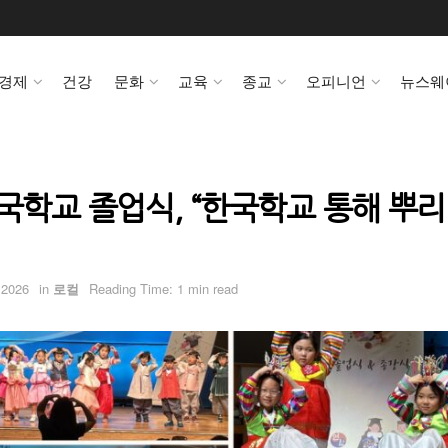
경제
건강
문화
교육
종교
오피니언
뉴스웨
국학교 졸업식, “한국학교 통해 뿌리
 2026
in
로컬
Reading Time: 1 min read