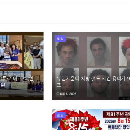
로컬
그룹·기아, 코리안
뉴턴카운티 차량 절도 사건 용의자 9
후원
포
8월 6, 2026
로컬