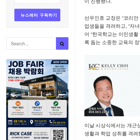
이 진행됐다.
선우인호 교장은 “코리안
업생들을 격려하고, “자
어 “한국학교는 이민생활
록 돕는 소중한 교육의 장
이날 시상식에서는 개근상
생활과 학업 성취를 격려