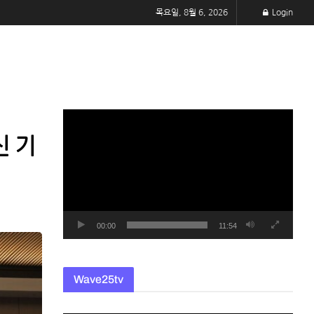
목요일, 8월 6, 2026
Login
동
영
신 기
상
플
레
이
어
00:00
11:54
Wave25tv