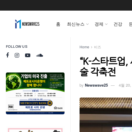
홈
최신뉴스
경제
건강
Home
비즈
FOLLOW US
“K-스타트업,
술 각축전
by
Newswave25
4월 20,