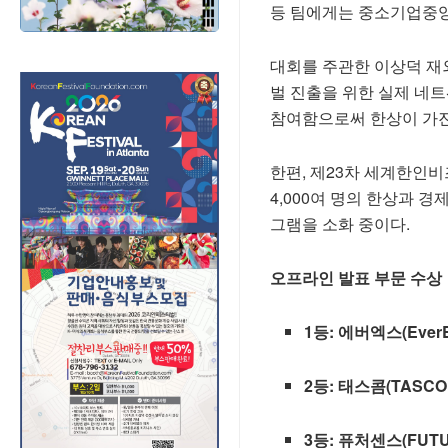
등 팀에게는 중소기업중
대회를 주관한 이상덕 재
벌 진출을 위한 실제 네
참여함으로써 한상이 가진
한편, 제23차 세계한인비
4,000여 명의 한상과 경
그램을 소화 중이다.
오프라인 발표 부문 수상
1등: 에버엑스(Ever
2등: 태스콤(TASCO
3등: 퓨처센스(FUTU