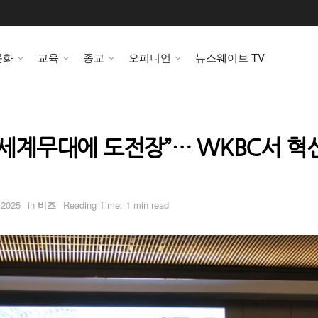
문화
교육
종교
오피니언
뉴스웨이브 TV
 세계무대에 도전장”… WKBC서 혁
 2025
in
비즈
Reading Time: 1 min read