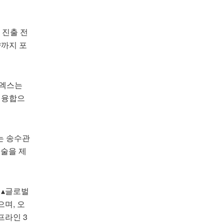
 진출 전
략까지 포
버엑스는
 융합으
사는 송수관
기술을 제
 ▴글로벌
며, 오
프라인 3