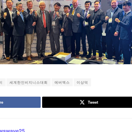
이
세계한인비지니스대회
에버엑스
이상덕
re
Tweet
wswave25