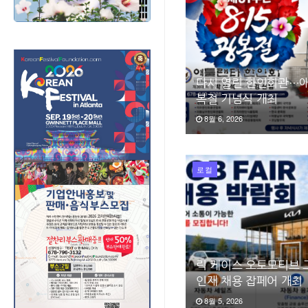
다시 열린 한인회관…애
복절 기념식 개최
8월 6, 2026
로컬
릭 케이스 오토모티브 
인재 채용 잡페어 개최
8월 5, 2026