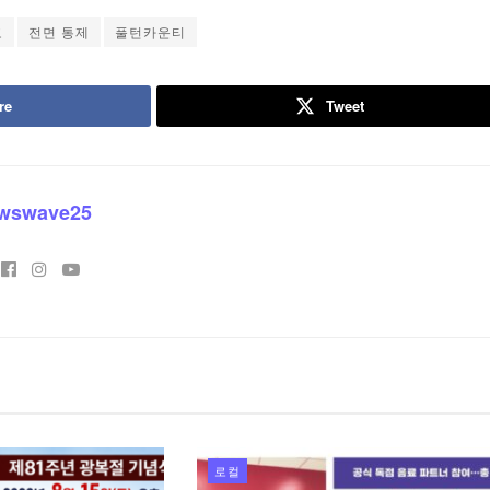
고
전면 통제
풀턴카운티
re
Tweet
wswave25
로컬