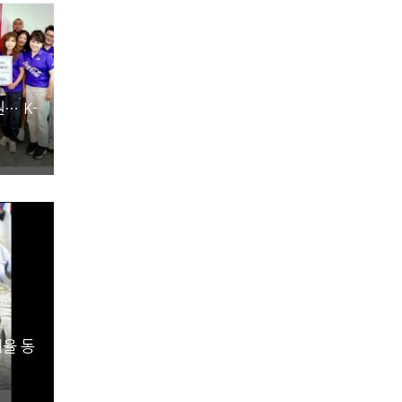
… K-
세율 동