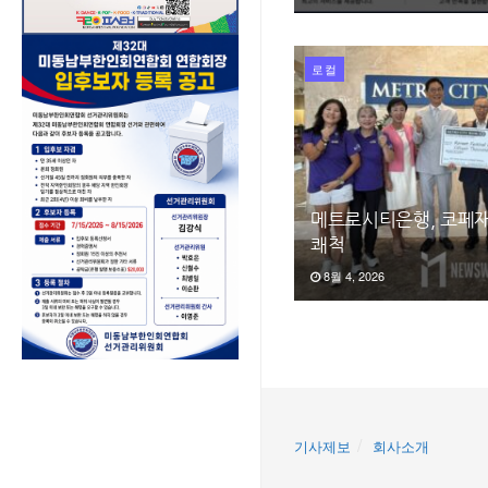
로컬
메트로시티은행, 코페재
쾌척
8월 4, 2026
기사제보
회사소개