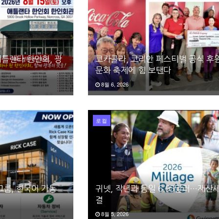
틀랜타 한인회, 광
코카콜라, 코리안 페스티벌 공식 후원
문화 축제에 힘 보탠다
8월 6, 2026
로컬
그룹, 한국어 가능
귀넷, 작년과 동일 6.95달러…재산
결
8월 5, 2026