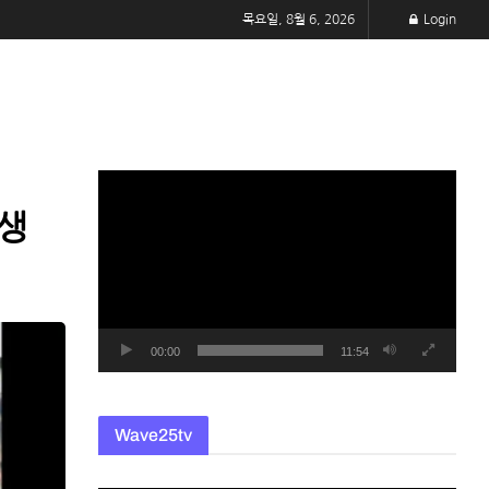
목요일, 8월 6, 2026
Login
동
영
발생
상
플
레
이
어
00:00
11:54
Wave25tv