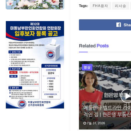
Tags:
FHA융자
리사송
Sha
Related
Posts
영상
애틀랜타 벨트라인 라이
적인 집 | 현은영 부동
7월 31, 2026