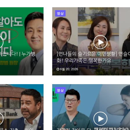
영상
뀝니다! | 누가병
[언니들의 슬기로운 이민생활] 언슬이
화! 우리가족은 행복한가요
6월 20, 2026
영상