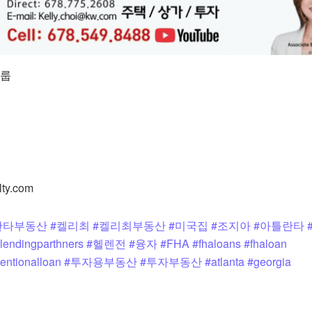
그룹
lty.com
란타부동산
#켈리최
#켈리최부동산
#미국집
#조지아
#아틀란타
lendingparthners
#헬렌전
#융자
#FHA
#fhaloans
#fhaloan
entionalloan
#투자용부동산
#투자부동산
#atlanta
#georgia