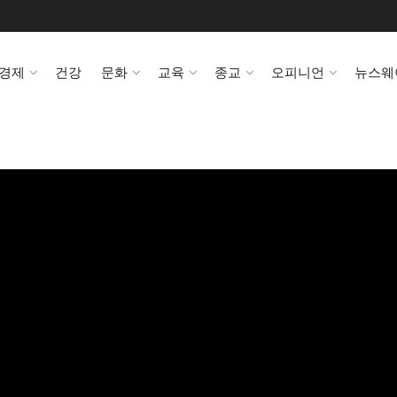
경제
건강
문화
교육
종교
오피니언
뉴스웨