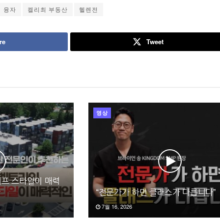
융자
켈리최 부동산
헬렌전
re
Tweet
영상
프 스타일이 매력
산
“전문가가 하면 클래스가 다릅니다”
7월 16, 2026