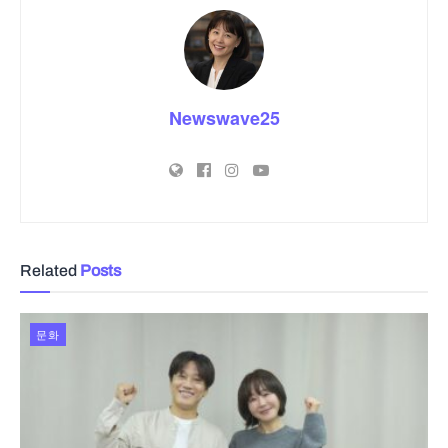
Newswave25
Related
Posts
문화