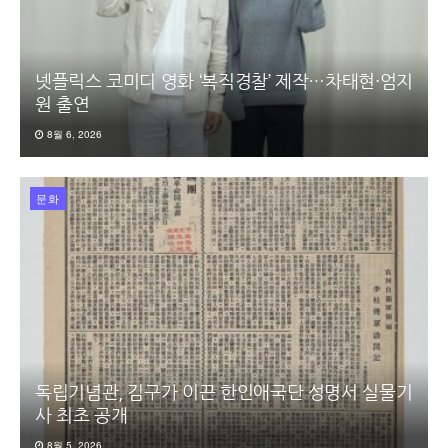
넷플릭스 코미디 영화 ‘복직경찰’ 제작…차태현·엄지
원 출연
8월 6, 2026
문화
독립기념관, 김구가 이끈 한인애국단 성명서 실물기
사 최초 공개
8월 5, 2026