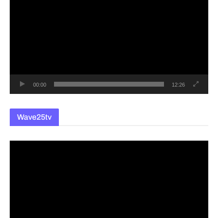
상
플
레
이
어
00:00
12:26
Wave25tv