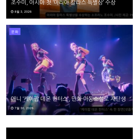
조수미, 아시아 첫 ‘마리아 칼라스 특별상’ 수상
8월 3, 2026
문화
애니 ‘케이팝 데몬 헌터스’, 만화·아동소설로 재탄생
7월 30, 2026
동
영