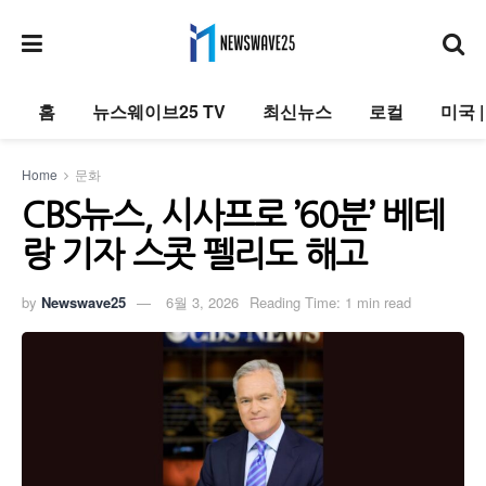
홈
뉴스웨이브25 TV
최신뉴스
로컬
미국 
Home
문화
CBS뉴스, 시사프로 ’60분’ 베테
랑 기자 스콧 펠리도 해고
by
Newswave25
6월 3, 2026
Reading Time: 1 min read