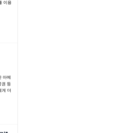
를 이용
산 아메
항공권 등
에게 더