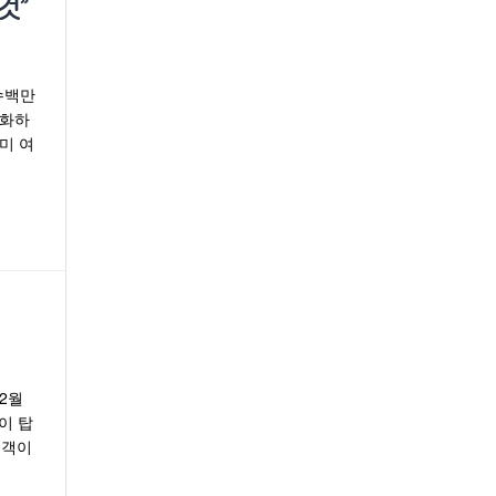
것”
수백만
무화하
미 여
2월
이 탑
승객이