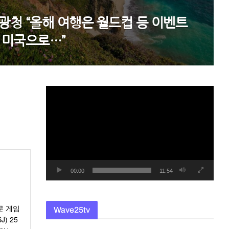
광청 “올해 여행은 월드컵 등 이벤트
 미국으로…”
동
영
상
플
레
이
어
00:00
11:54
문 게임
Wave25tv
) 25