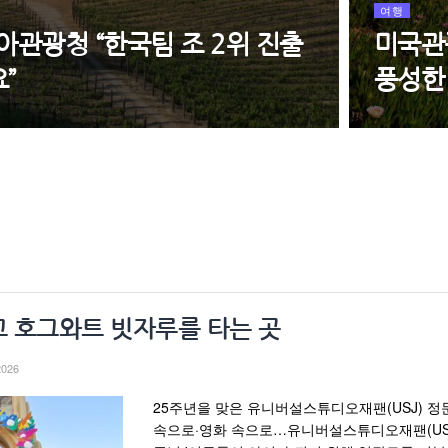
여행
관광청 “한국팀 조 2위 진출
미국관
”
풍성한
 호그와트 빗자루를 타는 곳
2026
25주년을 맞은 유니버설스튜디오재팬(USJ) 정
속으로·영화 속으로…유니버설스튜디오재팬(USJ