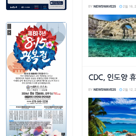
BY
2월 16, 
NEWSWAVE25
CDC, 인도양 
BY
2월 12, 
NEWSWAVE25