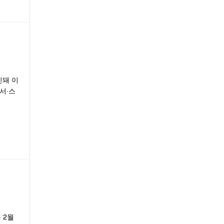
인돼 이
서·스
 2월