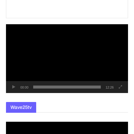
동
영
상
플
레
이
어
00:00
12:26
Wave25tv