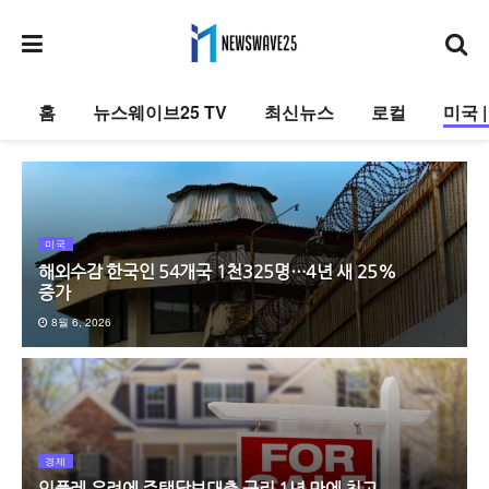
홈
뉴스웨이브25 TV
최신뉴스
로컬
미국 
미국
해외수감 한국인 54개국 1천325명…4년 새 25%
증가
8월 6, 2026
경제