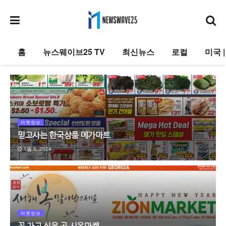
홈
뉴스웨이브25 TV
최신뉴스
로컬
미국 
마켓정보
믿고사는 한국상품 메가마트
1월 5, 2024
마켓정보