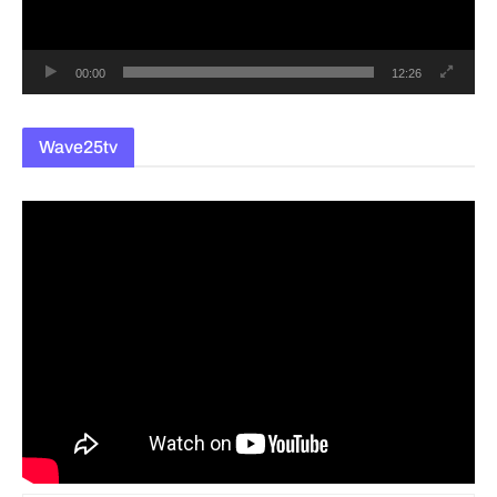
어
00:00
12:26
Wave25tv