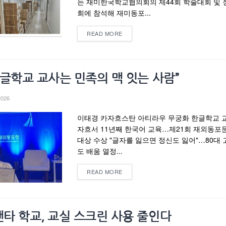
는 재미한국학교협의회의 제44회 학술대회 및 
회에 참석해 재미동포...
READ MORE
한글학교 교사는 민족의 맥 잇는 사람”
2026
이태경 카자흐스탄 아티라우 무궁화 한글학교 
자흐서 11년째 한국어 교육…제21회 재외동포
대상 수상 "글자를 잃으면 정신도 잃어"…80대
도 배움 열정...
READ MORE
타 학교, 교실 스크린 사용 줄인다