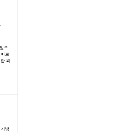
표
 앞으
 따르
지한 외
 지방