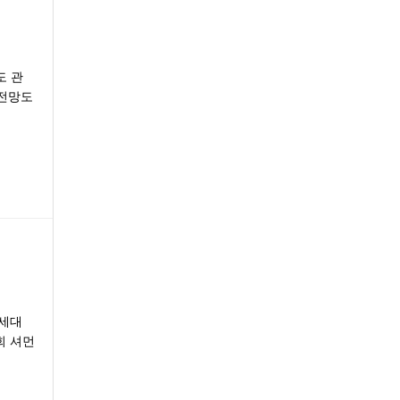
도 관
 전망도
차세대
회 셔먼