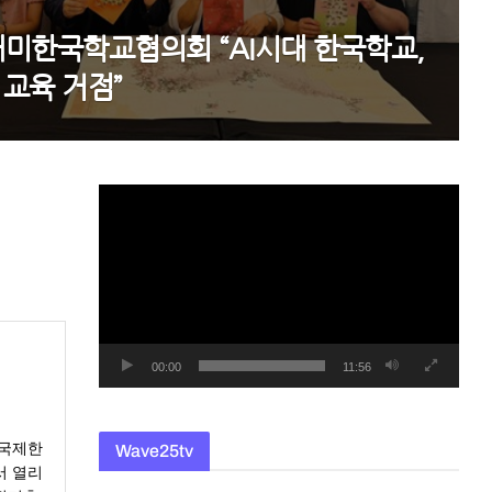
재미한국학교협의회 “AI시대 한국학교,
 교육 거점”
동
영
상
플
레
이
어
00:00
11:56
 국제한
Wave25tv
서 열리