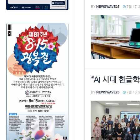
BY
7월 17, 
NEWSWAVE25
“AI 시대 한
BY
7월 16, 
NEWSWAVE25