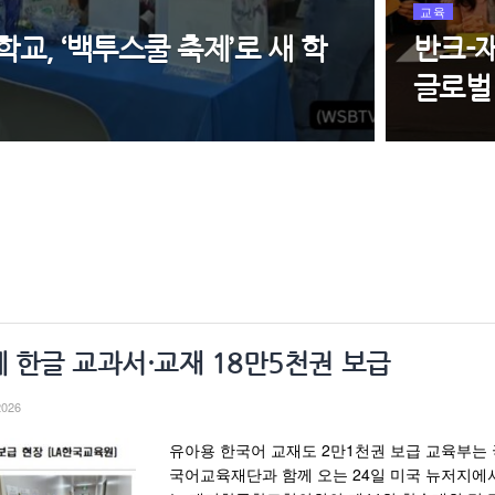
교육
교, ‘백투스쿨 축제’로 새 학
반크-
글로벌
 한글 교과서·교재 18만5천권 보급
2026
유아용 한국어 교재도 2만1천권 보급 교육부는
국어교육재단과 함께 오는 24일 미국 뉴저지에