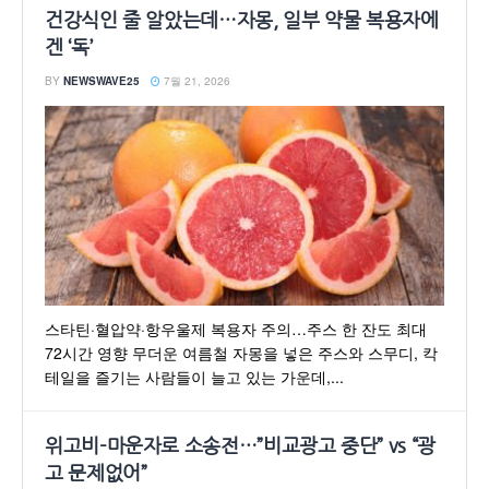
건강식인 줄 알았는데…자몽, 일부 약물 복용자에
겐 ‘독’
BY
NEWSWAVE25
7월 21, 2026
스타틴·혈압약·항우울제 복용자 주의…주스 한 잔도 최대
72시간 영향 무더운 여름철 자몽을 넣은 주스와 스무디, 칵
테일을 즐기는 사람들이 늘고 있는 가운데,...
위고비-마운자로 소송전…”비교광고 중단” vs “광
고 문제없어”