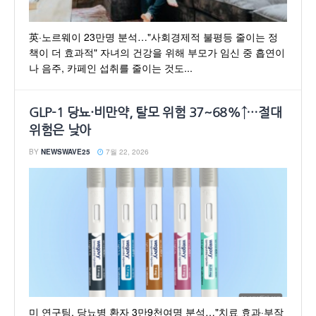
英·노르웨이 23만명 분석…"사회경제적 불평등 줄이는 정
책이 더 효과적" 자녀의 건강을 위해 부모가 임신 중 흡연이
나 음주, 카페인 섭취를 줄이는 것도...
GLP-1 당뇨·비만약, 탈모 위험 37~68%↑…절대
위험은 낮아
BY
NEWSWAVE25
7월 22, 2026
미 연구팀, 당뇨병 환자 3만9천여명 분석…"치료 효과·부작