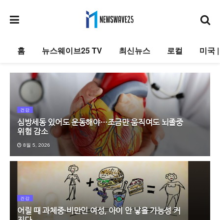
홈
뉴스웨이브25 TV
최신뉴스
로컬
미국 
건강
심방세동 있어도 운동해야…조금만 움직여도 뇌졸중
위험 감소
8월 5, 2026
건강
어릴 때 과체중·비만인 여성, 아이 안 낳을 가능성 커