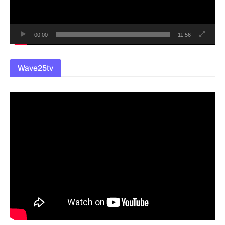
어
00:00
11:56
Wave25tv