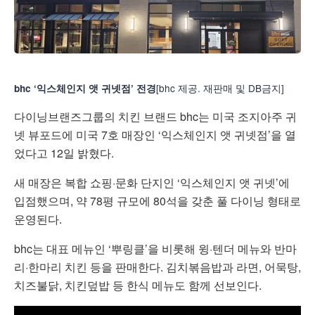
[bhc 제공. 재판매 및 DB금지]
bhc ‘익스체인지 앳 귀넷점’ 전경
다이닝브랜즈그룹의 치킨 브랜드 bhc는 미국 조지아주 귀
넷 뷰포드에 미국 7호 매장인 ‘익스체인지 앳 귀넷점’을 열
었다고 12일 밝혔다.
새 매장은 복합 쇼핑·문화 단지인 ‘익스체인지 앳 귀넷’에
입점했으며, 약 78평 규모에 80석을 갖춘 풀 다이닝 형태로
운영된다.
bhc는 대표 메뉴인 ‘뿌링클’을 비롯해 윙·텐더 메뉴와 반마
리·한마리 치킨 등을 판매한다. 김치볶음밥과 라면, 어묵탕,
치즈불닭, 치킨덮밥 등 한식 메뉴도 함께 선보인다.