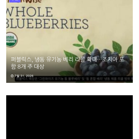
퍼블릭스, 냉동 유기농 베리 리콜 확대…조지아 포
함 8개 주 대상
7월 31, 2026
동
영
상
플
레
이