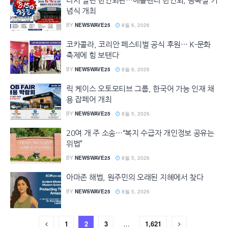
다시 열린 한인회관…애틀랜타 한인회, 광복절 기
념식 개최
BY
NEWSWAVE25
8월 6, 2026
코카콜라, 코리안 페스티벌 공식 후원… K-문화
축제에 힘 보탠다
BY
NEWSWAVE25
8월 6, 2026
릭 케이스 오토모티브 그룹, 한국어 가능 인재 채
용 잡페어 개최
BY
NEWSWAVE25
8월 5, 2026
20여 개 주 소송…“복지 수급자 개인정보 공유는
위법”
BY
NEWSWAVE25
8월 5, 2026
아마존 해법, 원주민의 오래된 지혜에서 찾다
BY
NEWSWAVE25
8월 5, 2026
1
2
3
…
1,621