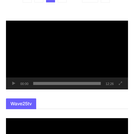
동
영
상
플
레
이
어
00:00
12:26
Wave25tv