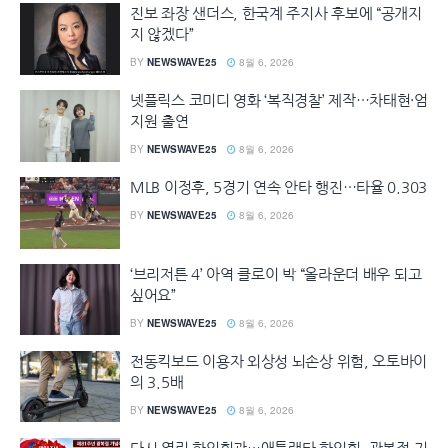
진보 좌장 샌더스, 한국계 주지사 후보에 “공개지
지 않겠다”
BY
NEWSWAVE25
8월 6, 2026
넷플릭스 코미디 영화 ‘복직경찰’ 제작…차태현·엄
지원 출연
BY
NEWSWAVE25
8월 6, 2026
MLB 이정후, 5경기 연속 안타 행진…타율 0.303
BY
NEWSWAVE25
8월 6, 2026
‘브리저튼 4’ 아역 클로이 박 “올라운더 배우 되고
싶어요”
BY
NEWSWAVE25
8월 6, 2026
전동킥보드 이용자 외상성 뇌손상 위험, 오토바이
의 3.5배
BY
NEWSWAVE25
8월 6, 2026