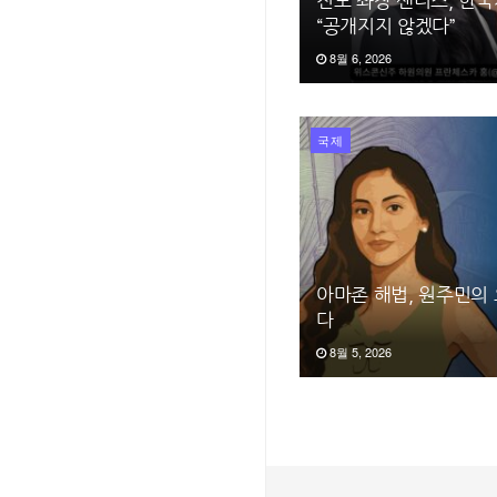
진보 좌장 샌더스, 한
“공개지지 않겠다”
8월 6, 2026
국제
아마존 해법, 원주민의
다
8월 5, 2026