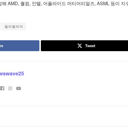
해 AMD, 퀄컴, 인텔, 어플라이드 머티어리얼즈, ASML 등이 지
필라델피아
re
Tweet
wswave25