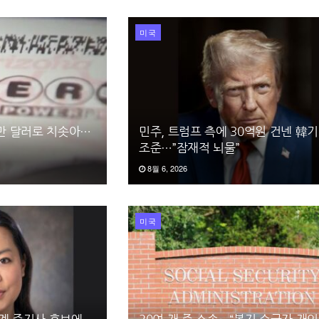
미국
0만 달러로 치솟아…
민주, 트럼프 측에 30억원 건넨 韓기
조준…”잠재적 뇌물”
8월 6, 2026
미국