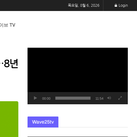
목요일, 8월 6, 2026
Login
이브 TV
동
영
…8년
상
플
레
이
어
00:00
11:54
Wave25tv