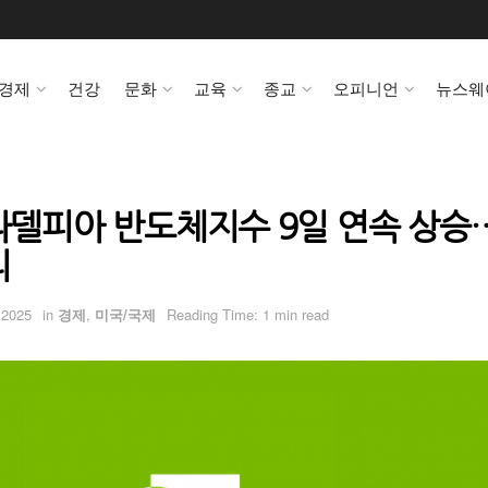
경제
건강
문화
교육
종교
오피니언
뉴스웨
필라델피아 반도체지수 9일 연속 상승
리
 2025
in
경제
,
미국/국제
Reading Time: 1 min read