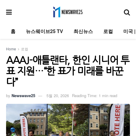
홈
뉴스웨이브25 TV
최신뉴스
로컬
미국 
Home
로컬
AAAJ-애틀랜타, 한인 시니어 투
표 지원…“한 표가 미래를 바꾼
다”
by
Newswave25
5월 20, 2026
Reading Time: 1 min read