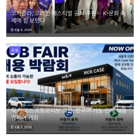
코카콜라, 코리안 페스티벌 공식 후원… K-문화 축
제에 힘 보탠다
8월 6, 2026
로컬
릭 케이스 오토모티브 그룹, 한국어 가능 인재 채용
잡페어 개최
8월 5, 2026