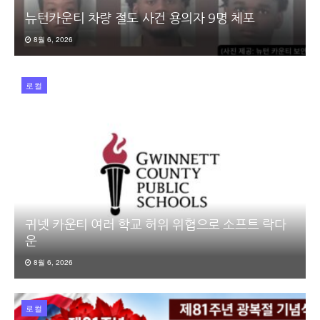
뉴턴카운티 차량 절도 사건 용의자 9명 체포
8월 6, 2026
로컬
귀넷 카운티 여러 학교 허위 위협으로 소프트 락다
운
8월 6, 2026
로컬