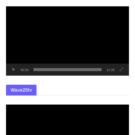
동
영
상
플
레
이
어
00:00
12:26
Wave25tv