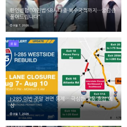
한인변협 “이민법·SBA 대출·복수국적까지…궁금증
풀어드립니다”
8월 7, 2026
로컬
I-285 이번 주말 전면 통제… 극심한 교통 혼잡 예
상
8월 7, 2026