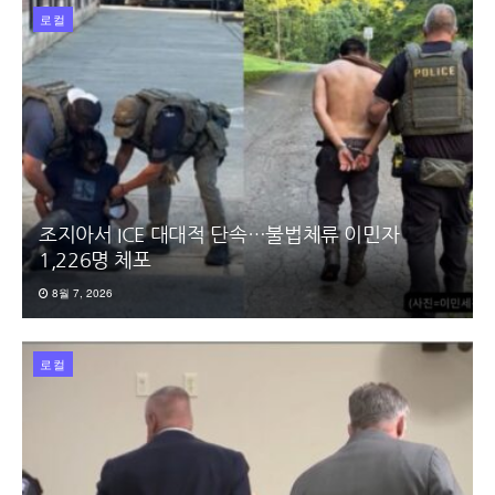
로컬
조지아서 ICE 대대적 단속…불법체류 이민자
1,226명 체포
8월 7, 2026
로컬