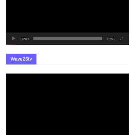
플
레
이
어
00:00
11:56
Wave25tv