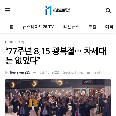
홈
뉴스웨이브25 TV
최신뉴스
로컬
미국 
Home
로컬
“77주년 8.15 광복절… 차세대
는 없었다”
by
Newswave25
8월 15, 2022
Reading Time: 1 min read