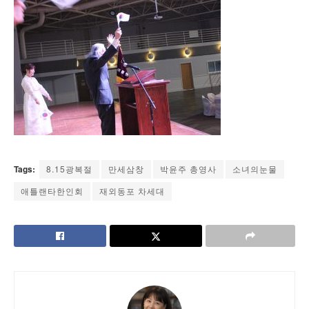
Tags:
8.15광복절
만세삼창
박윤주 총영사
소녀의눈물
애틀랜타한인회
재외동포 차세대