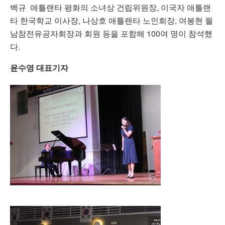
백규 애틀랜타 평화의 소녀상 건립위원장, 이국자 애틀랜
타 한국학교 이사장, 나상호 애틀랜타 노인회장, 여봉현 월
남참전유공자회장과 회원 등을 포함해 100여 명이 참석했
다.
윤수영 대표기자