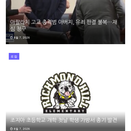
아팔라치 고교 총격범 아버지, 유죄 판결 불복…재
심 청구
8월 7, 2026
로컬
조지아 초등학교 개학 첫날 학생 가방서 총기 발견
8월 7, 2026