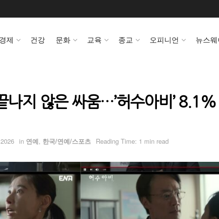
경제
건강
문화
교육
종교
오피니언
뉴스웨
끝나지 않은 싸움…’허수아비’ 8.1%
 2026
in
연예
,
한국/연예/스포츠
Reading Time: 1 min read