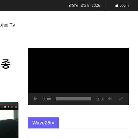
일요일, 8월 9, 2026
Login
이브 TV
동
영
 종
상
플
레
이
어
00:00
11:56
Wave25tv