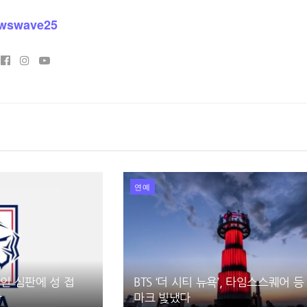
wswave25
연예
국인 심판에 성 접
BTS ‘더 시티 뉴욕’, 타임스스퀘어 등
함
마크 빛냈다