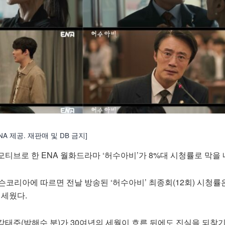
ENA 제공. 재판매 및 DB 금지]
티브로 한 ENA 월화드라마 ‘허수아비’가 8%대 시청률로 막을 
슨코리아에 따르면 전날 방송된 ‘허수아비’ 최종회(12회) 시청률
 세웠다.
태주(박해수 분)가 30여년의 세월이 흐른 뒤에도 진실을 되찾기