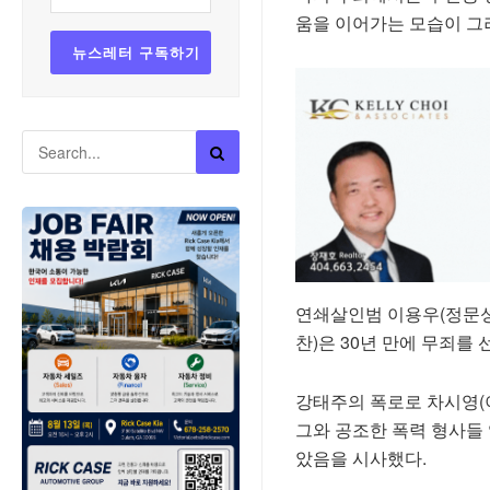
움을 이어가는 모습이 그
연쇄살인범 이용우(정문성
찬)은 30년 만에 무죄를
강태주의 폭로로 차시영(이
그와 공조한 폭력 형사들
았음을 시사했다.