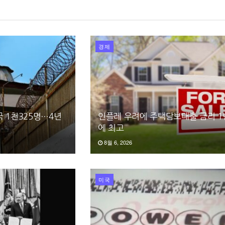
경제
 1천325명…4년
인플레 우려에 주택담보대출 금리 1
에 최고
8월 6, 2026
미국