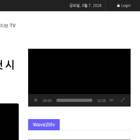
금요일, 8월 7, 2026
Login
이브 TV
동
영
 시
상
플
레
이
어
00:00
12:26
Wave25tv