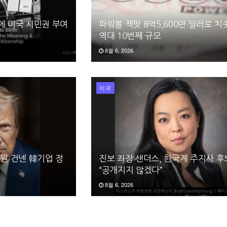
에 미국 시민권 부여
파워볼 잭팟 8억5,600만 달러로 
역대 10번째 규모
8월 6, 2026
미국
억원 건넨 韓기업 정
진보 좌장 샌더스, 한국계 주지사 
“공개지지 않겠다”
8월 6, 2026