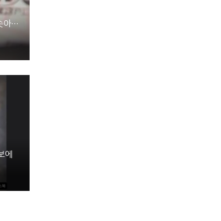
치솟아…
후보에