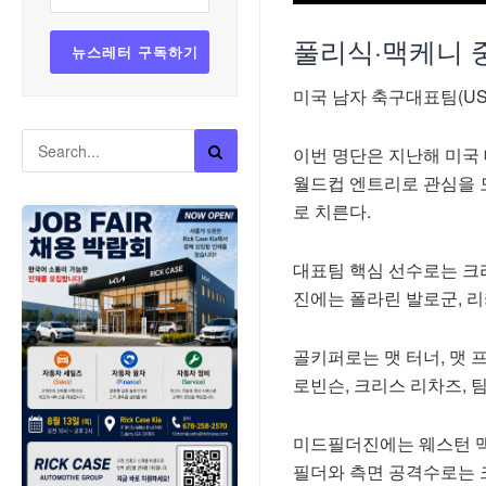
풀리식·맥케니 
미국 남자 축구대표팀(USM
이번 명단은 지난해 미국
월드컵 엔트리로 관심을 
로 치른다.
대표팀 핵심 선수로는 크리
진에는 폴라린 발로군, 리
골키퍼로는 맷 터너, 맷 
로빈슨, 크리스 리차즈, 
미드필더진에는 웨스턴 맥
필더와 측면 공격수로는 크