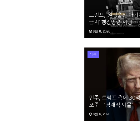
트럼프, ‘원정출산 아기
금지’ 행정명령 서명
8월 6, 2026
미국
민주, 트럼프 측에 30
조준…”잠재적 뇌물”
8월 6, 2026