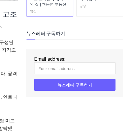
인 집 | 현은영 부동산
영상
 고조
영상
.
뉴스레터 구독하기
 구성된
국 자격으
Email address:
다. 공격
, 안토니
형 미드
 발탁됐