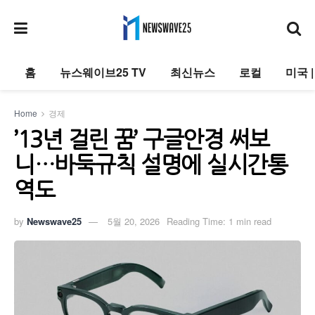
홈
뉴스웨이브25 TV
최신뉴스
로컬
미국 
Home
경제
’13년 걸린 꿈’ 구글안경 써보
니…바둑규칙 설명에 실시간통
역도
by
Newswave25
5월 20, 2026
Reading Time: 1 min read