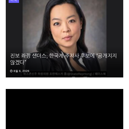
진보 좌장 샌더스, 한국계 주지사 후보에 “공개지지
않겠다”
8월 6, 2026
동
영
상
플
레
이