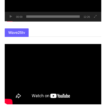
어
00:00
12:26
Wave25tv