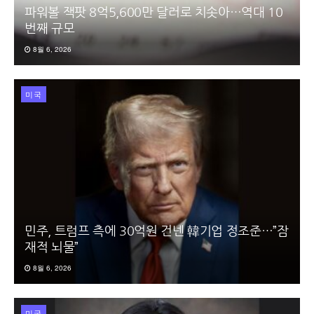
파워볼 잭팟 8억5,600만 달러로 치솟아…역대 10
번째 규모
8월 6, 2026
미국
민주, 트럼프 측에 30억원 건넨 韓기업 정조준…”잠
재적 뇌물”
8월 6, 2026
미국