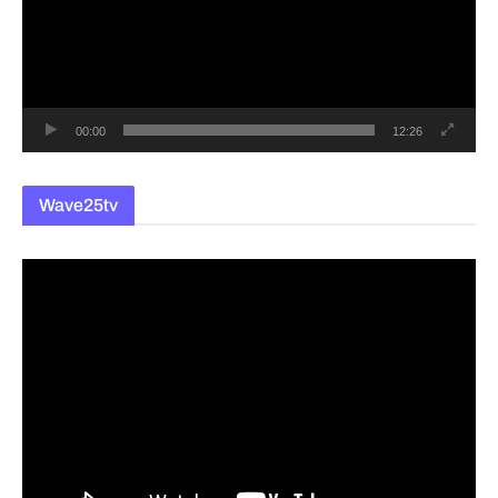
레
이
어
00:00
12:26
Wave25tv