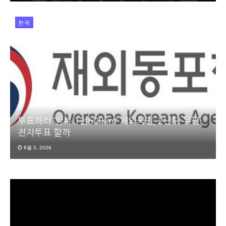
한국
투표하러 ‘왕복 1천600km’ 재외국민, 2년뒤 우편·
전자투표 할까
8월 5, 2026
동
영
상
플