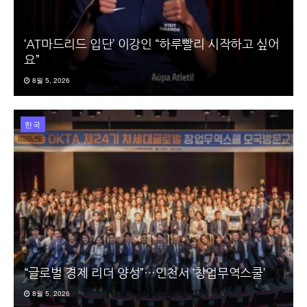
‘AT마드리드 입단’ 이강인 “하루빨리 시작하고 싶어
요”
8월 5, 2026
한국
“글로벌 경제 리더 양성”…인천서 ‘창업무역스쿨’
8월 5, 2026