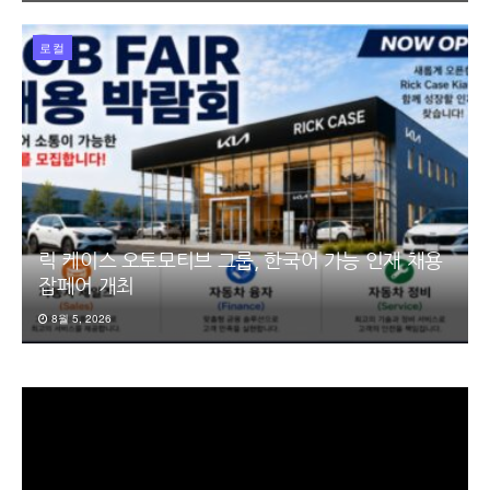
로컬
릭 케이스 오토모티브 그룹, 한국어 가능 인재 채용
잡페어 개최
8월 5, 2026
동
영
상
플