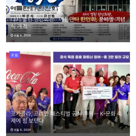
다시 열린 한인회관…애틀랜타 한인회, 광복절 기념
식 개최
8월 6, 2026
로컬
코카콜라, 코리안 페스티벌 공식 후원… K-문화 축
제에 힘 보탠다
8월 6, 2026