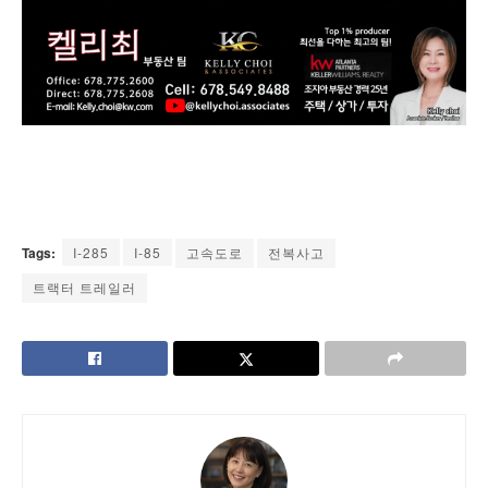
Tags:
I-285
I-85
고속도로
전복사고
트랙터 트레일러