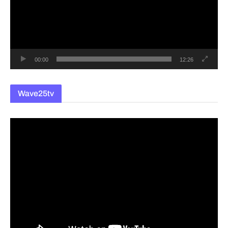
레
이
어
00:00
12:26
Wave25tv