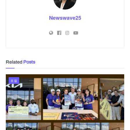
Newswave25
Related
Posts
로컬