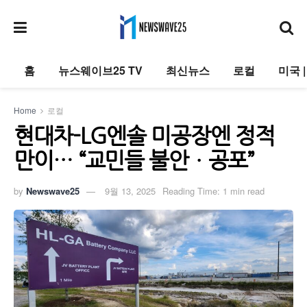
홈
뉴스웨이브25 TV
최신뉴스
로컬
미국 
Home
로컬
현대차-LG엔솔 미공장엔 정적
만이… “교민들 불안ㆍ공포”
by
Newswave25
9월 13, 2025
Reading Time: 1 min read