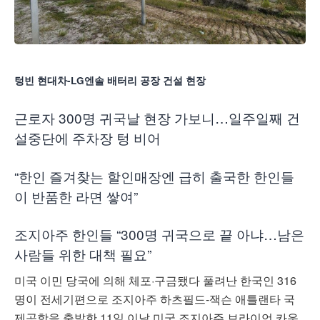
텅빈 현대차-LG엔솔 배터리 공장 건설 현장
근로자 300명 귀국날 현장 가보니…일주일째 건
설중단에 주차장 텅 비어
“한인 즐겨찾는 할인매장엔 급히 출국한 한인들
이 반품한 라면 쌓여”
조지아주 한인들 “300명 귀국으로 끝 아냐…남은
사람들 위한 대책 필요”
미국 이민 당국에 의해 체포·구금됐다 풀려난 한국인 316
명이 전세기편으로 조지아주 하츠필드-잭슨 애틀랜타 국
제공항을 출발한 11일 이날 미국 조지아주 브라이언 카운