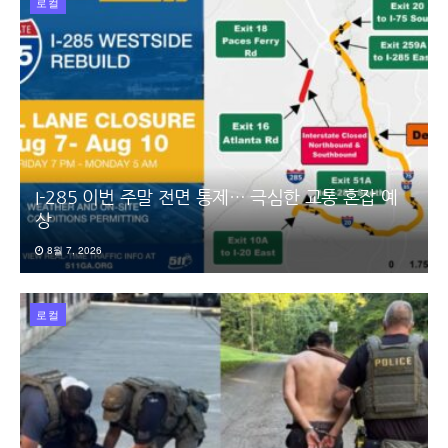
로컬
I-285 이번 주말 전면 통제… 극심한 교통 혼잡 예
상
8월 7, 2026
로컬