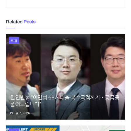
Related
Posts
로컬
한인변협 “이민법·SBA 대출·복수국적까지…궁금증
풀어드립니다”
8월 7, 2026