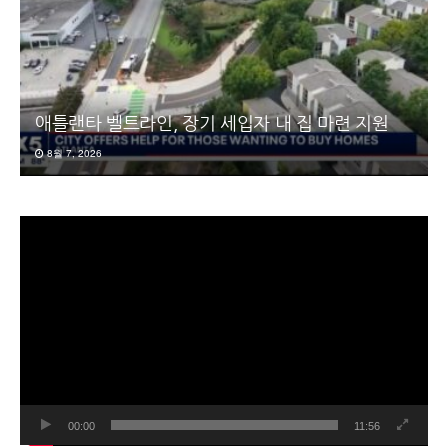
애틀랜타 벨트라인, 장기 세입자 내 집 마련 지원
8월 7, 2026
동
영
상
플
레
이
어
00:00
11:56