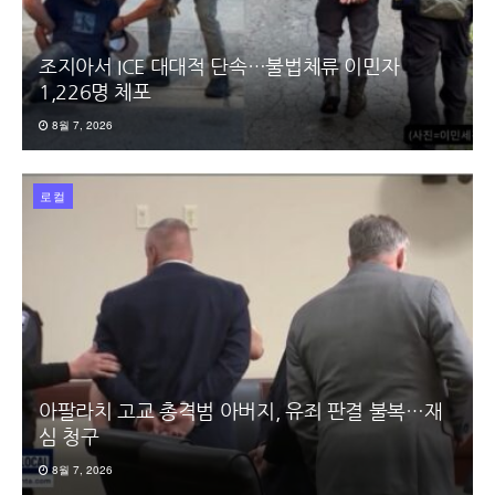
조지아서 ICE 대대적 단속…불법체류 이민자
1,226명 체포
8월 7, 2026
로컬
아팔라치 고교 총격범 아버지, 유죄 판결 불복…재
심 청구
8월 7, 2026