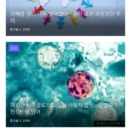
자폐증 정의 너무 넓어졌다…혼란·오진·과잉진단 우
려
8월 4, 2026
건강
미시간 사이클로스포라 첫 사망자 발생…감염자 1
만1천 명 넘어
8월 3, 2026