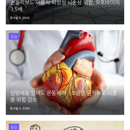
전동킥보드 이용자 외상성 뇌손상 위험, 오토바이의
3.5배
8월 6, 2026
건강
심방세동 있어도 운동해야…조금만 움직여도 뇌졸
중 위험 감소
8월 5, 2026
건강