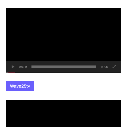
동
영
상
플
레
이
어
00:00
11:56
Wave25tv