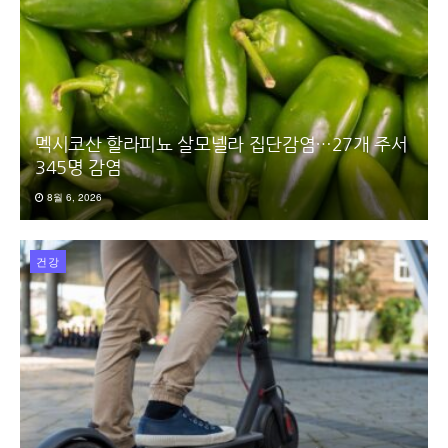
멕시코산 할라피뇨 살모넬라 집단감염…27개 주서
345명 감염
8월 6, 2026
건강