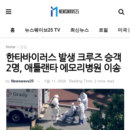
홈
뉴스웨이브25 TV
최신뉴스
로컬
미국 
Home
건강
한타바이러스 발생 크루즈 승객
2명, 애틀랜타 에모리병원 이송
by
Newswave25
5월 11, 2026
Reading Time: 2 mins read