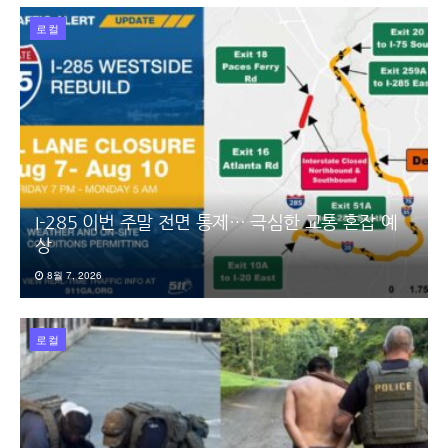
로컬
I-285 이번 주말 전면 통제… 극심한 교통 혼잡 예
상
8월 7, 2026
로컬