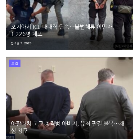
조지아서 ICE 대대적 단속…불법체류 이민자
1,226명 체포
8월 7, 2026
로컬
아팔라치 고교 총격범 아버지, 유죄 판결 불복…재
심 청구