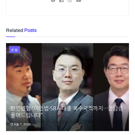
Related
Posts
로컬
한인변협 “이민법·SBA 대출·복수국적까지…궁금증
풀어드립니다”
8월 7, 2026