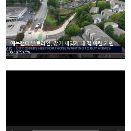
애틀랜타 벨트라인, 장기 세입자 내 집 마련 지원
8월 7, 2026
동
영
상
플
레
이
어