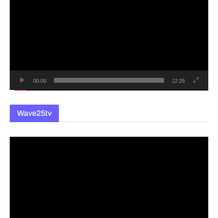
상
플
레
이
어
00:00
12:26
Wave25tv