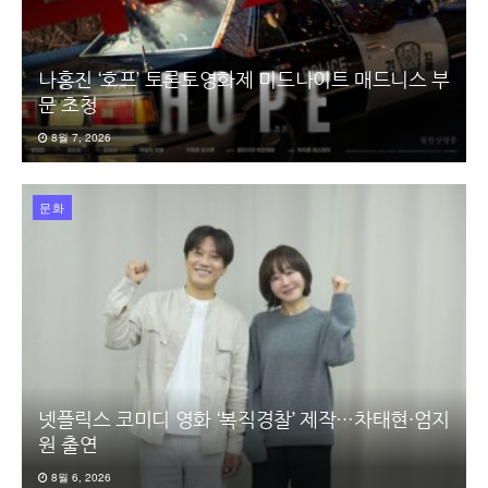
나홍진 ‘호프’ 토론토영화제 미드나이트 매드니스 부
문 초청
8월 7, 2026
문화
넷플릭스 코미디 영화 ‘복직경찰’ 제작…차태현·엄지
원 출연
8월 6, 2026