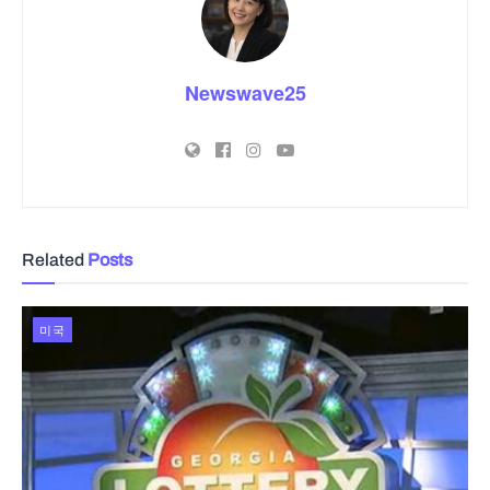
Newswave25
Related
Posts
미국