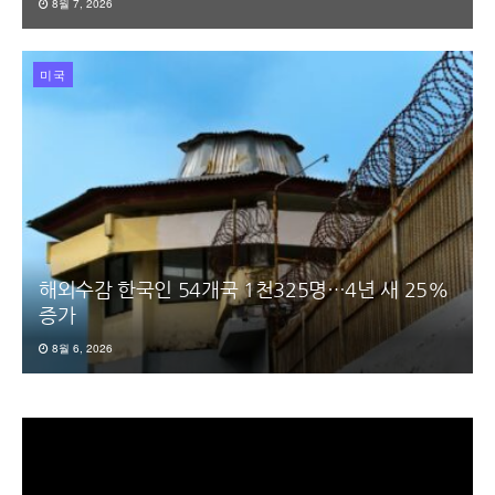
8월 7, 2026
미국
해외수감 한국인 54개국 1천325명…4년 새 25%
증가
8월 6, 2026
동
영
상