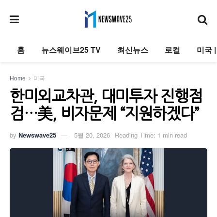
홈
뉴스웨이브25 TV
최신뉴스
로컬
미국 
Home
미국
한미외교차관, 대미투자 진행점
검…美, 비자문제 “지원하겠다”
by
Newswave25
5월 20, 2026
Reading Time: 1 min read