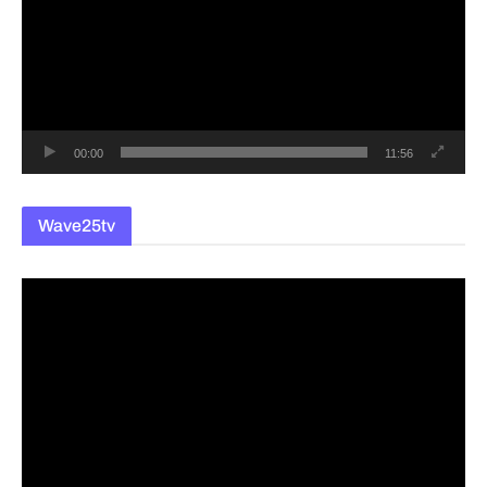
플
레
이
어
00:00
11:56
Wave25tv