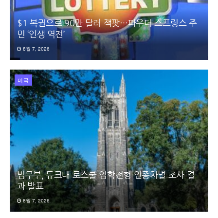
$1 복권으로 90만 달러 잭팟…파우더 스프링스 주
민 ‘인생 역전’
8월 7, 2026
미국
법무부, 듀크대 로스쿨 입학전형 인종차별 조사 결
과 발표
8월 7, 2026