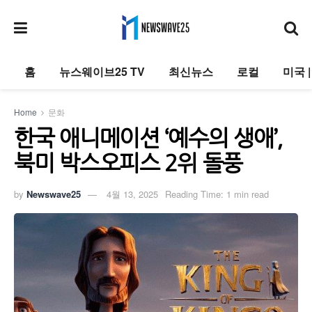
홈
뉴스웨이브25 TV
최신뉴스
로컬
미국 
Home
문화
한국 애니메이션 ‘예수의 생애’,
북미 박스오피스 2위 돌풍
by
Newswave25
4월 13, 2025
Reading Time: 1 min read