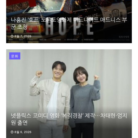
나홍진 ‘호프’ 토론토영화제 미드나이트 매드니스 부
문 초청
8월 7, 2026
문화
넷플릭스 코미디 영화 ‘복직경찰’ 제작…차태현·엄지
원 출연
8월 6, 2026