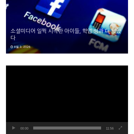
소셜미디어 일찍 시작한 아이들, 학업 성과 더 낮았
다
8월 3, 2026
동
영
상
플
레
이
어
00:00
11:56