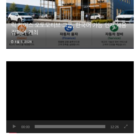
릭 케이스 오토모티브 그룹, 한국어 가능 인재 채용
잡페어 개최
8월 5, 2026
동
영
상
플
레
이
어
00:00
12:26