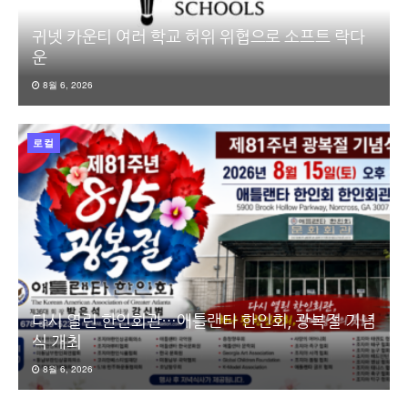
귀넷 카운티 여러 학교 허위 위협으로 소프트 락다
운
8월 6, 2026
로컬
다시 열린 한인회관…애틀랜타 한인회, 광복절 기념
식 개최
8월 6, 2026