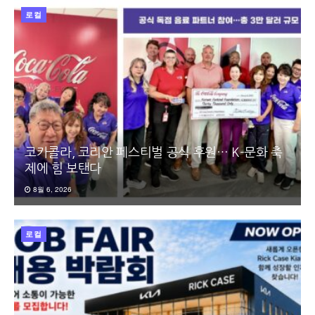
로컬
코카콜라, 코리안 페스티벌 공식 후원… K-문화 축
제에 힘 보탠다
8월 6, 2026
로컬