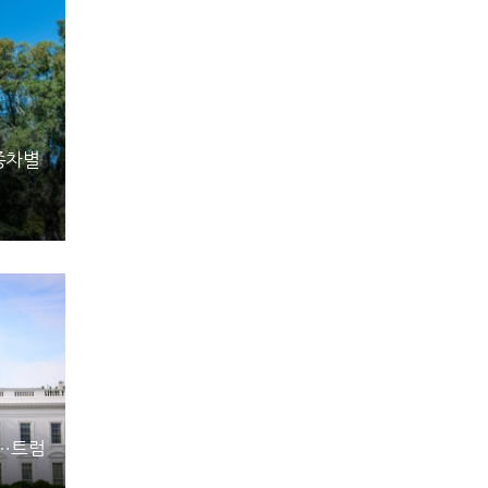
종차별
동…트럼