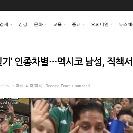
경제
건강
문화
교육
종교
오피니언
뉴스웨
찢기’ 인종차별…멕시코 남성, 직책서
 2026
in
국제
,
미국/국제
Reading Time: 1 min read