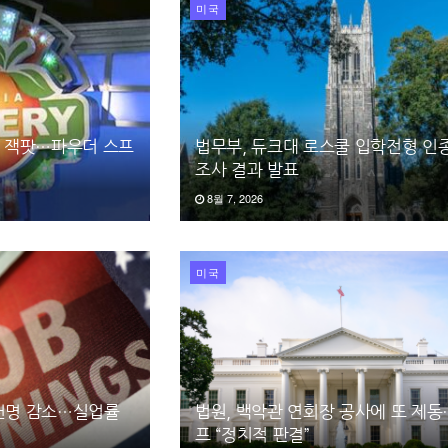
미국
러 잭팟…파우더 스프
법무부, 듀크대 로스쿨 입학전형 인
조사 결과 발표
8월 7, 2026
미국
3천명 감소…실업률
법원, 백악관 연회장 공사에 또 제
프 “정치적 판결”