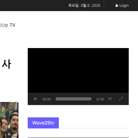
토요일, 8월 8, 2026
Login
이브 TV
동
영
 사
상
플
레
이
어
00:00
11:56
Wave25tv