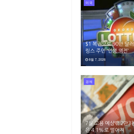
미국
$1 복권으로 90만 달
링스 주민 ‘인생 역전’
8월 7, 2026
경제
7월 고용 예상밖 2만
은 4.1%로 떨어져