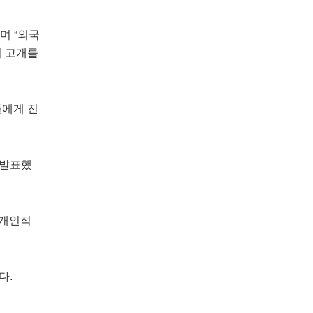
며 “외국
며 고개를
들에게 진
 발표했
 개인적
다.