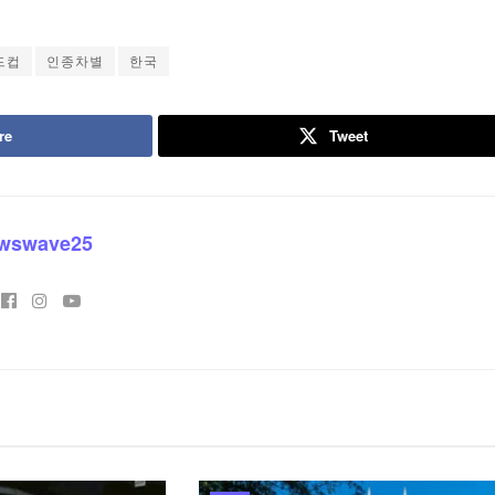
드컵
인종차별
한국
re
Tweet
wswave25