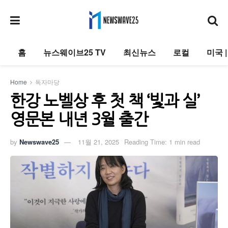
홈
뉴스웨이브25 TV
최신뉴스
로컬
미국 
Home
독자마당
한강 노벨상 후 첫 책 ‘빛과 실’
영문본 내년 3월 출간
by
Newswave25
11월 21, 2025
Reading Time: 1 min read