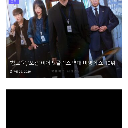
문화
‘참교육’, ‘오겜’ 이어 넷플릭스 역대 비영어 쇼 10위
7월 29, 2026
동
영
상
플
레