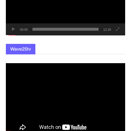
레
이
어
00:00
12:26
Wave25tv