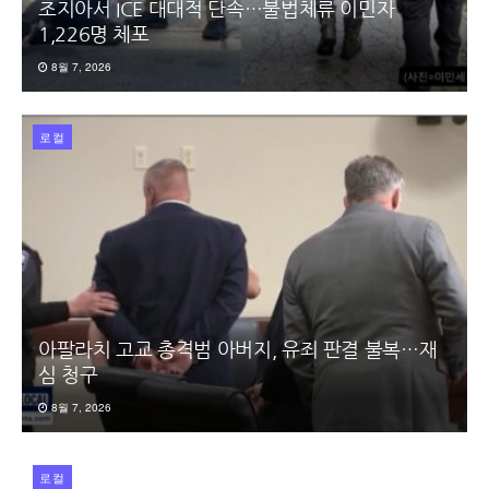
조지아서 ICE 대대적 단속…불법체류 이민자
1,226명 체포
8월 7, 2026
로컬
아팔라치 고교 총격범 아버지, 유죄 판결 불복…재
심 청구
8월 7, 2026
로컬