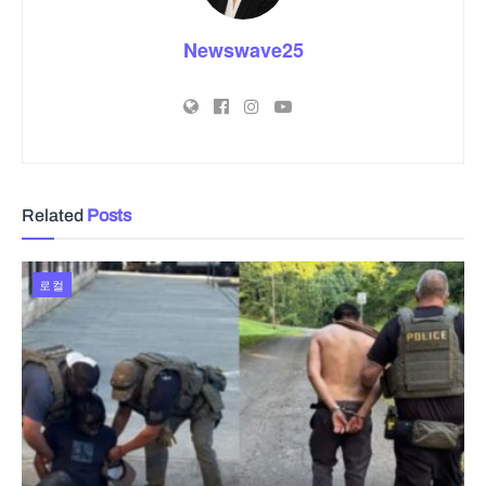
Newswave25
Related
Posts
로컬