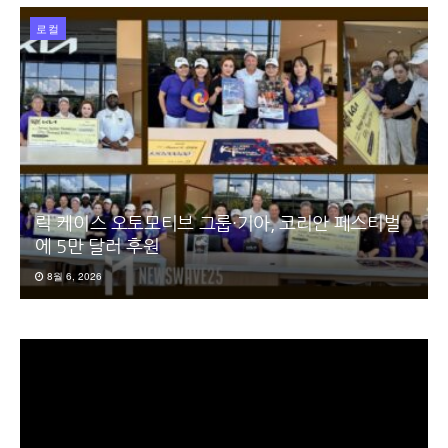
로컬
릭 케이스 오토모티브 그룹·기아, 코리안 페스티벌
에 5만 달러 후원
8월 6, 2026
동
영
상
플