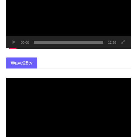
플
레
이
어
00:00
12:26
Wave25tv