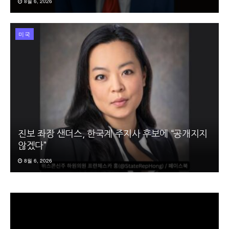
8월 6, 2026
미국
진보 좌장 샌더스, 한국계 주지사 후보에 “공개지지
않겠다”
8월 6, 2026
동
영
상