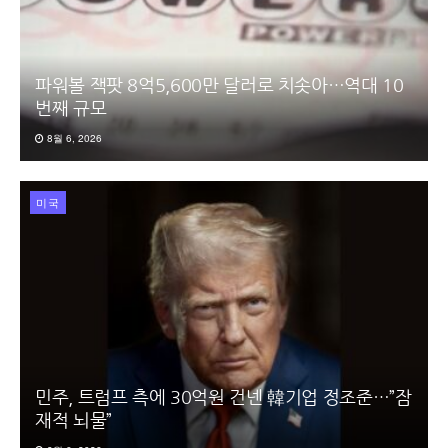
파워볼 잭팟 8억5,600만 달러로 치솟아…역대 10
번째 규모
8월 6, 2026
미국
민주, 트럼프 측에 30억원 건넨 韓기업 정조준…”잠
재적 뇌물”