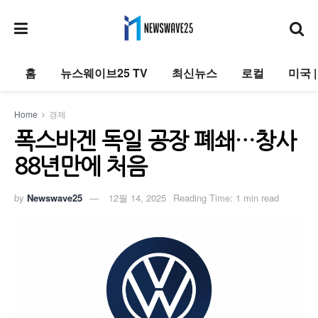
홈
뉴스웨이브25 TV
최신뉴스
로컬
미국 
Home
경제
폭스바겐 독일 공장 폐쇄…창사
88년만에 처음
by
Newswave25
12월 14, 2025
Reading Time: 1 min read