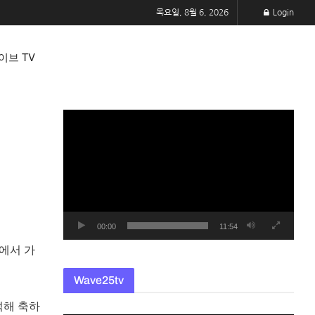
목요일, 8월 6, 2026
Login
이브 TV
동
영
상
플
레
이
어
00:00
11:54
에서 가
Wave25tv
석해 축하