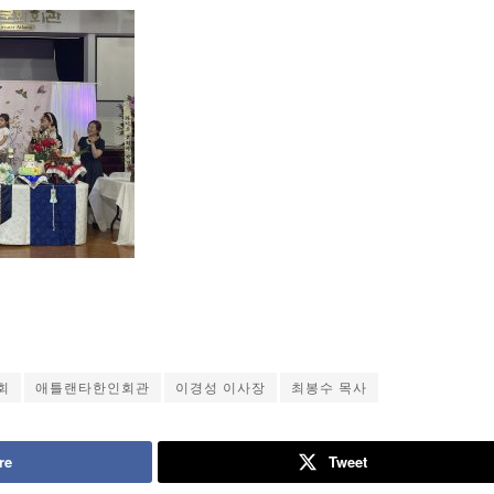
회
애틀랜타한인회관
이경성 이사장
최봉수 목사
re
Tweet