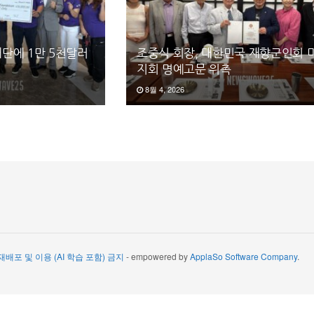
단에 1만 5천달러
조중식 회장, 대한민국 재향군인회 
지회 명예고문 위촉
8월 4, 2026
 재배포 및 이용 (AI 학습 포함) 금지
- empowered by
ApplaSo Software Company
.