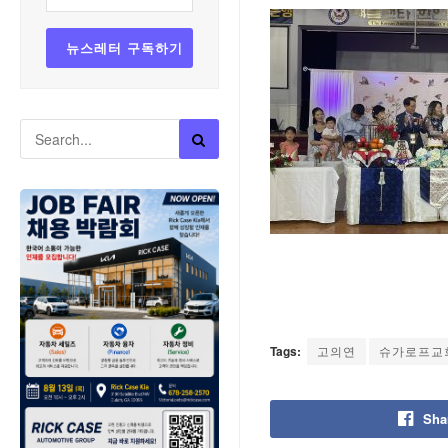
Tags:
고의연
슈가로프교
Sha