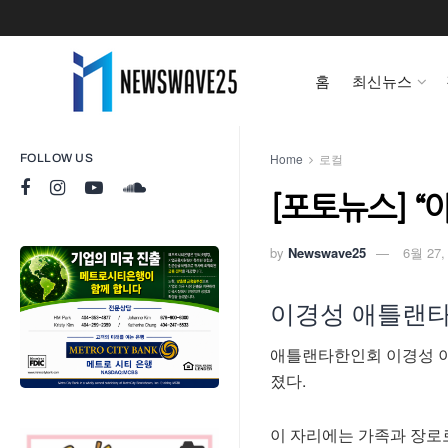
홈
최신뉴스
Home
로컬
FOLLOW US
[포토뉴스] “
by
Newswave25
6월 27,
이경성 애틀랜타
애틀랜타한인회 이경성 이
졌다.
이 자리에는 가족과 장로