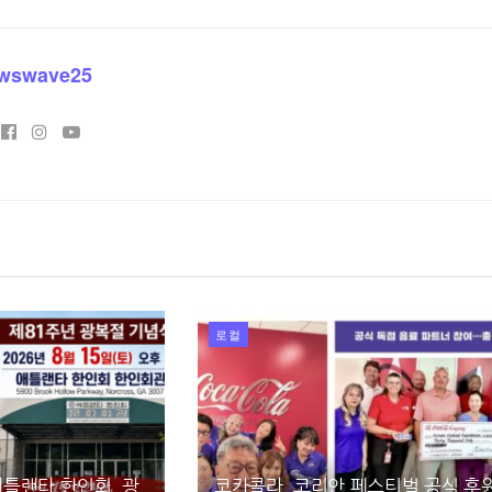
wswave25
로컬
틀랜타 한인회, 광
코카콜라, 코리안 페스티벌 공식 후원