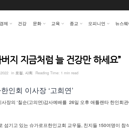
경제
건강
문화
교육
종교
오피니언
뉴스웨
아버지 지금처럼 늘 건강만 하세요”
 2022
in
로컬
,
사회
Reading Time: 1 min read
한인회 이사장 ‘고희연’
사장의 ‘칠순(고의연)감사예배를 26일 오후 애틀랜타 한인회관
로 섬기고 있는 슈가로프한인교회 교우들, 친지들 150여명이 참