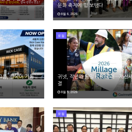
문화 축제에 힘 보탠다
8월 6, 2026
로컬
그룹, 한국어 가능
귀넷, 작년과 동일 6.95달러…재산
결
8월 5, 2026
로컬