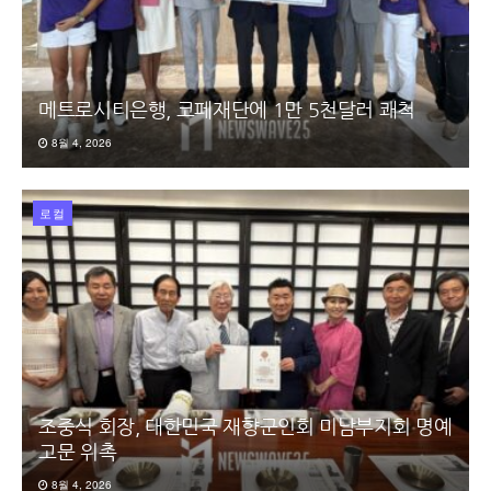
메트로시티은행, 코페재단에 1만 5천달러 쾌척
8월 4, 2026
로컬
조중식 회장, 대한민국 재향군인회 미남부지회 명예
고문 위촉
8월 4, 2026