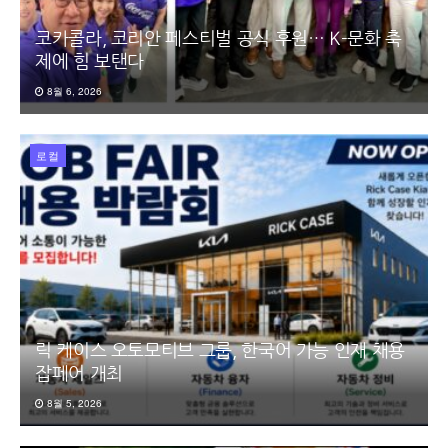
코카콜라, 코리안 페스티벌 공식 후원… K-문화 축
제에 힘 보탠다
8월 6, 2026
로컬
릭 케이스 오토모티브 그룹, 한국어 가능 인재 채용
잡페어 개최
8월 5, 2026