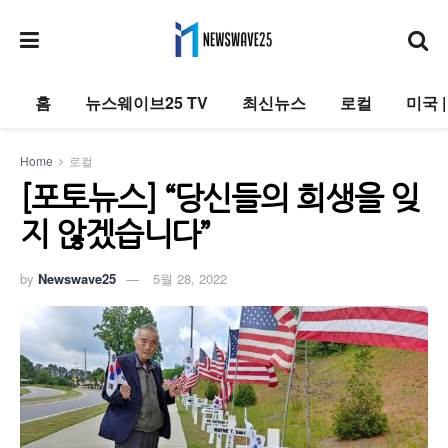
홈
뉴스웨이브25 TV
최신뉴스
로컬
미국 
Home
로컬
[포토뉴스] “당신들의 희생을 잊
지 않겠습니다”
by
Newswave25
5월 28, 2022