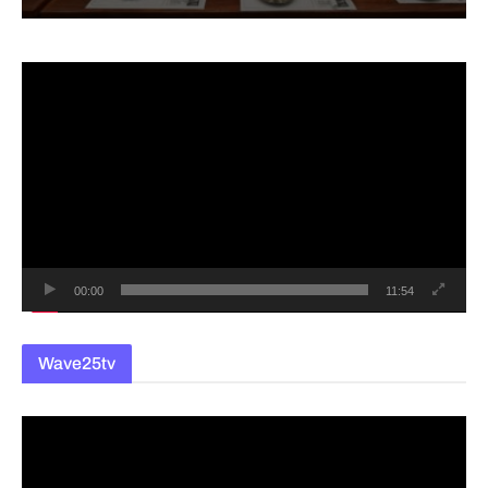
동
영
상
플
레
이
어
00:00
11:54
Wave25tv