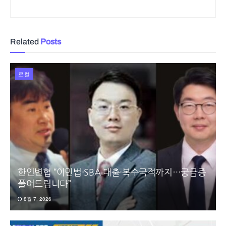
Related
Posts
로컬
한인변협 “이민법·SBA 대출·복수국적까지…궁금증
풀어드립니다”
8월 7, 2026