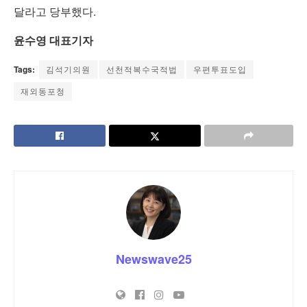
달라고 당부했다.
윤수영 대표기자
Tags:
김석기의원
선천적복수국적법
우편투표도입
재외동포청
Newswave25