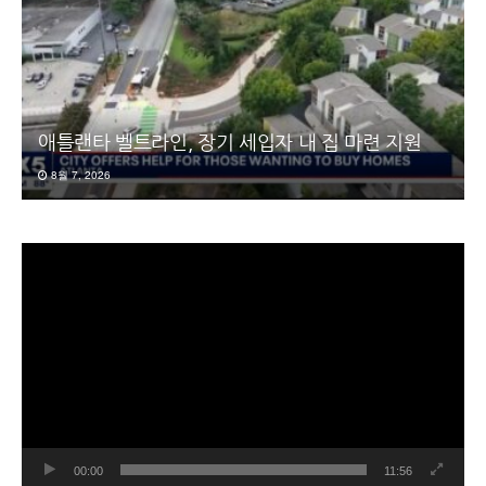
애틀랜타 벨트라인, 장기 세입자 내 집 마련 지원
8월 7, 2026
동
영
상
플
레
이
어
00:00
11:56