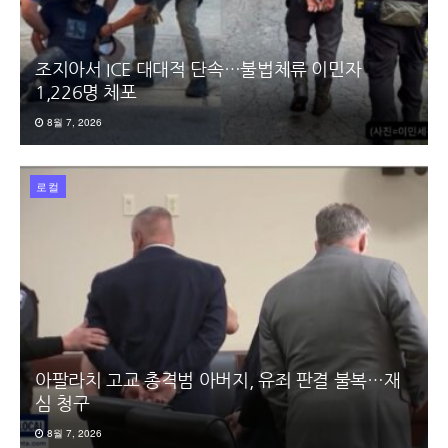
조지아서 ICE 대대적 단속…불법체류 이민자
1,226명 체포
8월 7, 2026
로컬
아팔라치 고교 총격범 아버지, 유죄 판결 불복…재
심 청구
8월 7, 2026