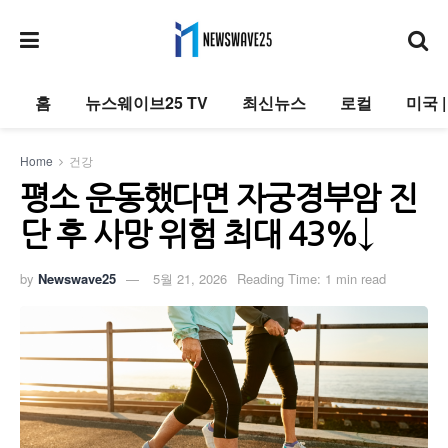
홈
뉴스웨이브25 TV
최신뉴스
로컬
미국 
Home
건강
평소 운동했다면 자궁경부암 진
단 후 사망 위험 최대 43%↓
by
Newswave25
5월 21, 2026
Reading Time: 1 min read