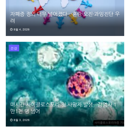
자폐증 정의 너무 넓어졌다…혼란·오진·과잉진단 우
려
8월 4, 2026
건강
미시간 사이클로스포라 첫 사망자 발생…감염자 1
만1천 명 넘어
8월 3, 2026