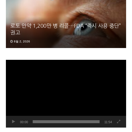
로토 안약 1,200만 병 리콜…FDA “즉시 사용 중단”
권고
8월 2, 2026
동
영
상
플
레
이
어
00:00
11:54