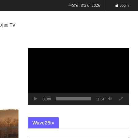
목요일, 8월 6, 2026
Login
이브 TV
동
영
상
플
레
이
어
00:00
11:54
Wave25tv