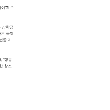
참여할 수
있는 장학금
금은 국제
번쯤 지
, ‘행동
상한 찰스