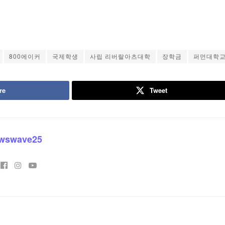
800에이커
국제학생
사립 리버랄아츠대학
장학금
퍼먼대학
re
Tweet
wswave25