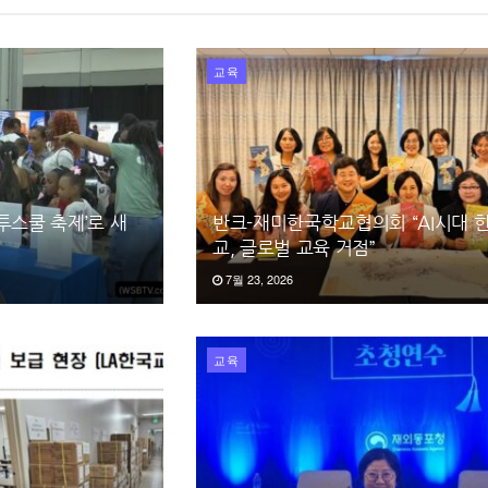
교육
투스쿨 축제’로 새
반크-재미한국학교협의회 “AI시대 
교, 글로벌 교육 거점”
7월 23, 2026
교육