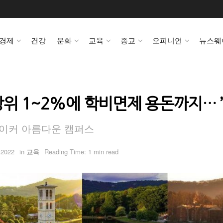
경제
건강
문화
교육
종교
오피니언
뉴스웨
상위 1~2%에 학비면제 용돈까지… ’
0에이커 아름다운 캠퍼스
 2022
in
교육
Reading Time: 1 min read