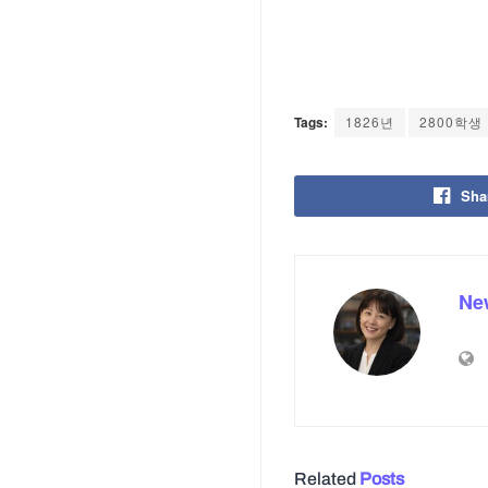
Tags:
1826년
2800학생
Sha
Ne
Related
Posts