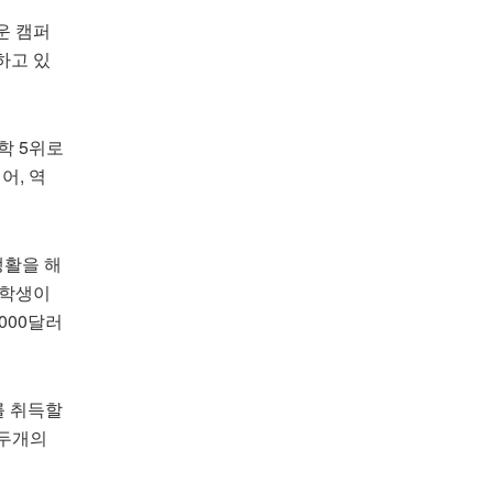
운 캠퍼
하고 있
대학 5위로
어, 역
생활을 해
 학생이
3000달러
를 취득할
 두개의