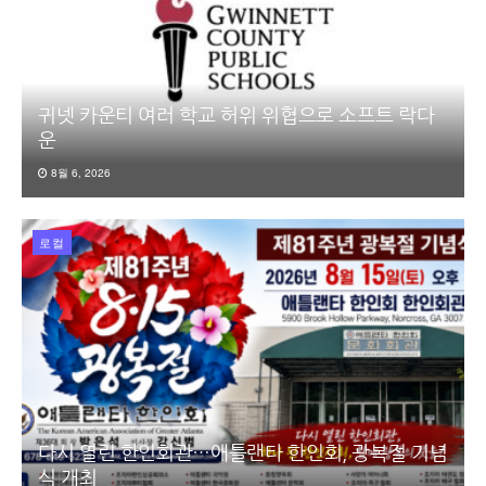
귀넷 카운티 여러 학교 허위 위협으로 소프트 락다
운
8월 6, 2026
로컬
다시 열린 한인회관…애틀랜타 한인회, 광복절 기념
식 개최