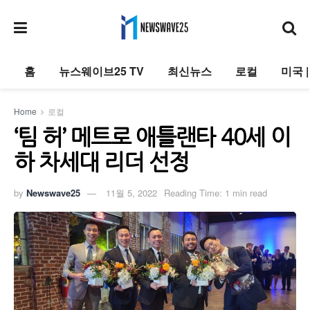
홈
뉴스웨이브25 TV
최신뉴스
로컬
미국 
Home
로컬
‘팀 허’ 메트로 애틀랜타 40세 이
하 차세대 리더 선정
by
Newswave25
11월 5, 2022
Reading Time: 1 min read