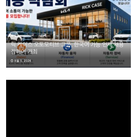
릭 케이스 오토모티브 그룹, 한국어 가능 인재 채용
잡페어 개최
8월 5, 2026
동
영
상
플
레
이
어