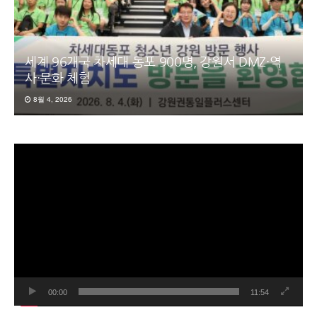
세계 96개국 차세대 동포 900명, 강원서 DMZ·역
사·문화 체험
8월 4, 2026
동
영
상
플
레
이
어
00:00
11:54