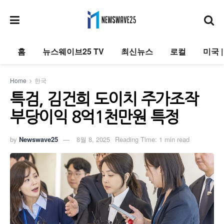
홈
뉴스웨이브25 TV
최신뉴스
로컬
미국 
Home
한국
특검, 김건희 도이치 주가조작
부당이익 8억1천만원 특정
by
Newswave25
8월 8, 2025
Reading Time: 1 min read