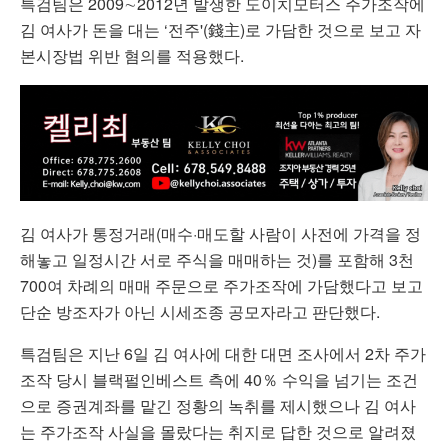
특검팀은 2009∼2012년 발생한 도이치모터스 주가조작에
김 여사가 돈을 대는 ‘전주'(錢主)로 가담한 것으로 보고 자
본시장법 위반 혐의를 적용했다.
김 여사가 통정거래(매수·매도할 사람이 사전에 가격을 정
해놓고 일정시간 서로 주식을 매매하는 것)를 포함해 3천
700여 차례의 매매 주문으로 주가조작에 가담했다고 보고
단순 방조자가 아닌 시세조종 공모자라고 판단했다.
특검팀은 지난 6일 김 여사에 대한 대면 조사에서 2차 주가
조작 당시 블랙펄인베스트 측에 40％ 수익을 넘기는 조건
으로 증권계좌를 맡긴 정황의 녹취를 제시했으나 김 여사
는 주가조작 사실을 몰랐다는 취지로 답한 것으로 알려졌