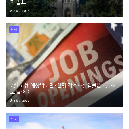
과 발표
8월 7, 2026
경제
7월 고용 예상밖 2만3천명 감소…실업률은 4.1%
로 떨어져
8월 7, 2026
미국