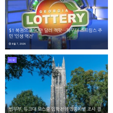
$1 복권으로 90만 달러 잭팟…파우더 스프링스 주
민 ‘인생 역전’
8월 7, 2026
미국
법무부, 듀크대 로스쿨 입학전형 인종차별 조사 결