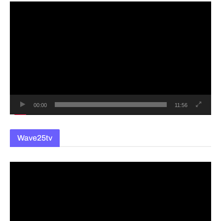
동
영
상
플
레
이
어
00:00
11:56
Wave25tv