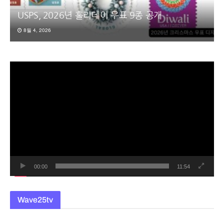
USPS, 2026년 홀리데이 우표 9종 공개
8월 4, 2026
동
영
상
플
레
이
어
00:00
11:54
Wave25tv