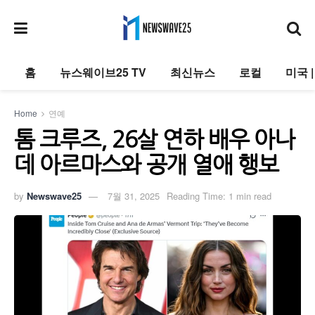
홈
뉴스웨이브25 TV
최신뉴스
로컬
미국 
Home
연예
톰 크루즈, 26살 연하 배우 아나
데 아르마스와 공개 열애 행보
by
Newswave25
7월 31, 2025
Reading Time: 1 min read