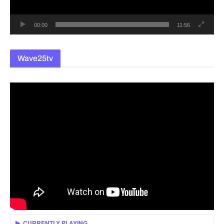
어
00:00
11:56
Wave25tv
CURRENTLY PLAYING