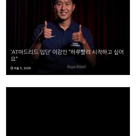
‘AT마드리드 입단’ 이강인 “하루빨리 시작하고 싶어
요”
8월 5, 2026
동
영
상
플
레
이